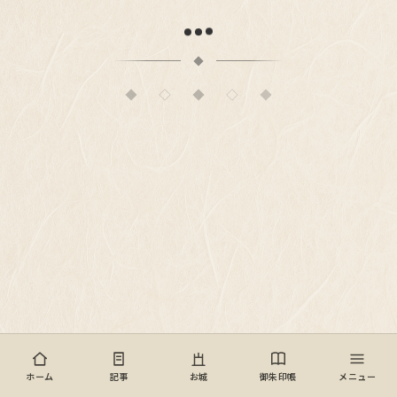
◆
◇
◆
◇
◆
© 歴史女子のひとりごと
ホーム
記事
お城
御朱印帳
メニュー