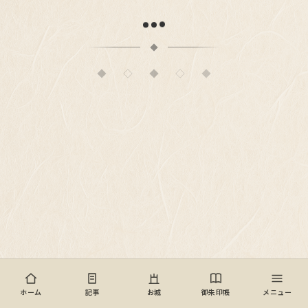
◆
◇
◆
◇
◆
© 歴史女子のひとりごと
ホーム
記事
お城
御朱印帳
メニュー