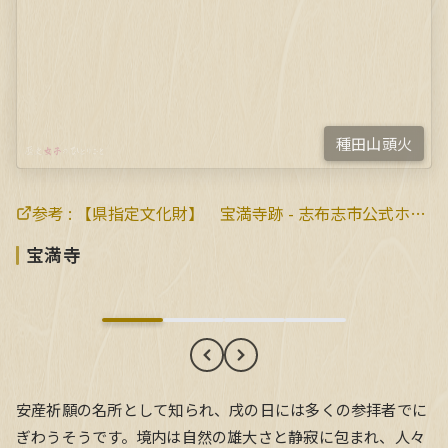
種田山頭火
参考 :
【県指定文化財】 宝満寺跡 - 志布志市公式ホームページ
宝満寺
宝満寺
安産祈願の名所として知られ、戌の日には多くの参拝者でに
ぎわうそうです。境内は自然の雄大さと静寂に包まれ、人々