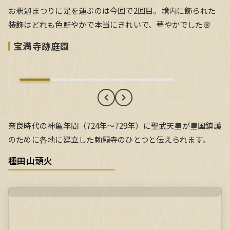
お釈迦まつりに足を運ぶのは今回で2回目。境内に飾られた
装飾はどれも色鮮やかで本当にきれいで、華やかでした🌸
宝満寺跡庭園
宝満寺跡庭園
奈良時代の神亀年間（724年～729年）に聖武天皇が皇国鎮護
のために各地に建立した勅願寺のひとつと伝えられます。
種田山頭火