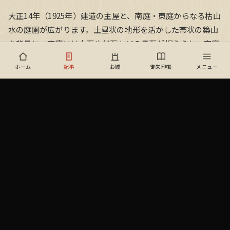
大正14年（1925年）建造の主屋と、南庭・東庭からなる枯山
水の庭園が広がります。土塁状の地形を活かした帯状の築山
を背景に、南庭には立石や伏石などの景石が据えられ、東庭
にはなだらかな傾斜面に手水鉢や小振りの景石が配置されて
ホーム
記事
お城
御朱印帳
メニュー
います。
中央にはクロマツが植えられ、イヌマキやサルスベリ、ツツ
ジ、マンリョウ、ナンテンなどの植栽が四季折々の表情を見
せてくれます。
参考 :
清水氏庭園 文化遺産オンライン
おすすめの記事