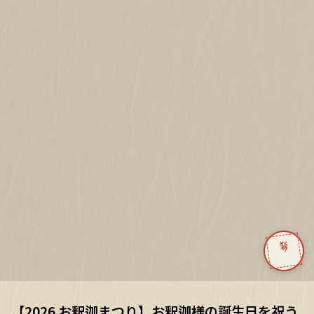
祭り
【2026 お釈迦まつり】お釈迦様の誕生日を祝う