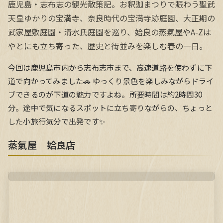
鹿児島・志布志の観光散策記。お釈迦まつりで賑わう聖武
天皇ゆかりの宝満寺、奈良時代の宝満寺跡庭園、大正期の
武家屋敷庭園・清水氏庭園を巡り、姶良の蒸氣屋やA-Zは
やとにも立ち寄った、歴史と街並みを楽しむ春の一日。
今回は鹿児島市内から志布志市まで、高速道路を使わずに下
道で向かってみました🚗 ゆっくり景色を楽しみながらドライ
ブできるのが下道の魅力ですよね。所要時間は約2時間30
分。途中で気になるスポットに立ち寄りながらの、ちょっと
した小旅行気分で出発です✨
蒸氣屋 姶良店