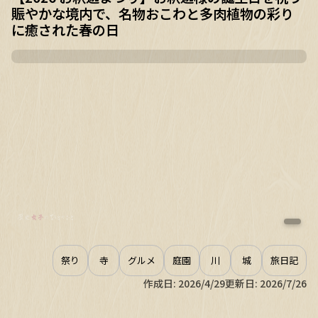
賑やかな境内で、名物おこわと多肉植物の彩り
に癒された春の日
祭り
寺
グルメ
庭園
川
城
旅日記
作成日:
2026/4/29
更新日:
2026/7/26