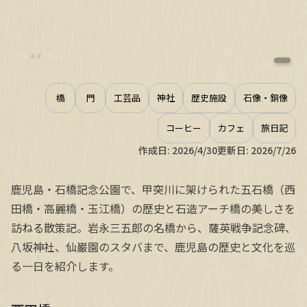
橋
門
工芸品
神社
歴史施設
石像・銅像
コーヒー
カフェ
旅日記
作成日:
2026/4/30
更新日:
2026/7/26
鹿児島・石橋記念公園で、甲突川に架けられた五石橋（西
田橋・高麗橋・玉江橋）の歴史と石造アーチ橋の美しさを
訪ねる散策記。岩永三五郎の名橋から、薩英戦争記念碑、
八坂神社、仙巌園のスタバまで、鹿児島の歴史と文化を巡
る一日を紹介します。