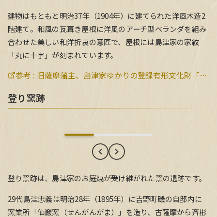
建物はもともと明治37年（1904年）に建てられた洋風木造2
階建て。和風の瓦葺き屋根に洋風のアーチ型ベランダを組み
合わせた美しい和洋折衷の意匠で、屋根には島津家の家紋
「丸に十字」が刻まれています。
参考 :
旧薩摩藩主、島津家ゆかりの登録有形文化財「旧芹ヶ野島津家金山鉱業事業所」をスターバックスにコーヒーとともに、薩摩の歴史を感じ、桜島の絶景を堪能できる『スターバックス コーヒー 鹿児島仙巌園店』 が2017年3月29日（水）オープン | スターバックス コーヒー ジャパン
登り窯跡
登り窯跡
登り窯跡は、島津家のお庭焼が受け継がれた窯の遺跡です。
29代島津忠義は明治28年（1895年）に吉野町磯の自邸内に
窯業所「仙巖窯（せんがんがま）」を造り、古薩摩から斉彬