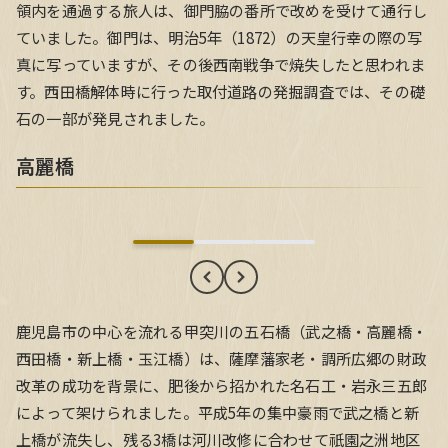
領内を通過する旅人は、御門脇の番所で改めを受けて通行し
ていました。御門は、明治5年（1872）の天皇行幸の際の写
真に写っていますが、その後西南戦争で焼失したと思われま
す。西田橋解体時に行った取付道路の発掘調査では、その礎
石の一部が発見されました。
高麗橋
高麗橋
鹿児島市の中心を流れる甲突川の五石橋（武之橋・高麗橋・
西田橋・新上橋・玉江橋）は、薩摩藩家老・調所広郷の財政
改革の成功を背景に、肥後から招かれた名石工・岩永三五郎
によって架けられました。平成5年の集中豪雨で武之橋と新
上橋が流失し、残る3橋は河川改修に合わせて祇園之洲地区