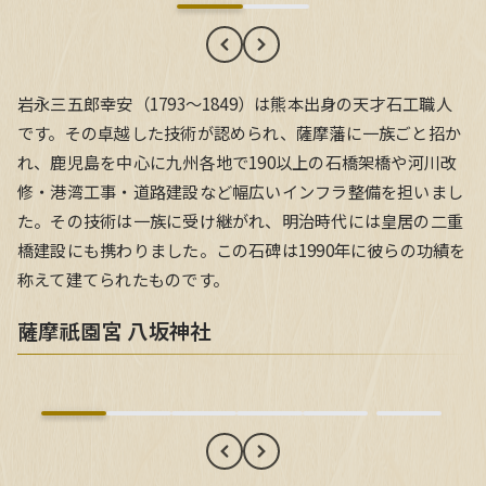
岩永三五郎幸安（1793〜1849）は熊本出身の天才石工職人
です。その卓越した技術が認められ、薩摩藩に一族ごと招か
れ、鹿児島を中心に九州各地で190以上の石橋架橋や河川改
修・港湾工事・道路建設など幅広いインフラ整備を担いまし
た。その技術は一族に受け継がれ、明治時代には皇居の二重
橋建設にも携わりました。この石碑は1990年に彼らの功績を
称えて建てられたものです。
薩摩祇園宮 八坂神社
薩摩祇園宮 八坂神社