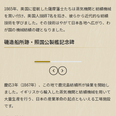
1865年、英国に密航した薩摩藩士たちは蒸気機関と紡績機械
を買い付け、英国人技師7名を招き、彼らから近代的な紡績
技術を学びました。その技術はやがて日本各地へ広がり、わ
が国の機械紡績の礎となりました。
磯造船所跡・照国公製艦記念碑
磯造船所跡・照国公製艦記念碑
慶応3年（1867年）、この地で鹿児島紡績所が操業を開始し
ました。イギリスから輸入した蒸気機関と紡績機械を用いて
大量生産を行う、日本の産業革命の起点ともいえる工場施設
です。