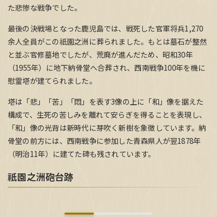
た悲惨な戦争でした。
最後の決戦場となった鹿児島では、戦死した官軍将兵1,270
余人全員がこの祇園之洲に葬られました。もとは墓石が整然
と並ぶ官修墓地でしたが、荒廃が進んだため、昭和30年
（1955年）に地下納骨堂へ合葬され、西南戦争100年を機に
慰霊塔が建てられました。
塔は「悲」「苦」「悶」を表す3像の上に「和」像を据えた
構成で、生死の苦しみを離れて安らぎを得ることを表現し、
「和」像の光背は新時代に芽吹く新樹を象徴しています。納
骨堂の前方には、西南戦争に参加した青森県人が翌1878年
（明治11年）に建てた碑も残されています。
祇園之洲砲台跡
祇園之洲砲台跡