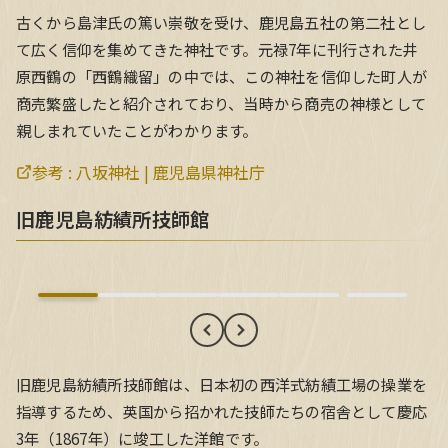
古くから島津氏の篤い崇敬を受け、鹿児島五社の第二社とし
て広く信仰を集めてきた神社です。元禄7年に刊行された井
原西鶴の「西鶴織留」の中では、この神社を信仰した町人が
商売繁盛したと紹介されており、当時から商売の神様として
親しまれていたことがわかります。
参考 :
八坂神社 | 鹿児島県神社庁
旧鹿児島紡績所技師館
旧鹿児島紡績所技師館
旧鹿児島紡績所技師館は、日本初の西洋式紡績工場の操業を
指導するため、英国から招かれた技師たちの宿舎として慶応
3年（1867年）に竣工した洋館です。