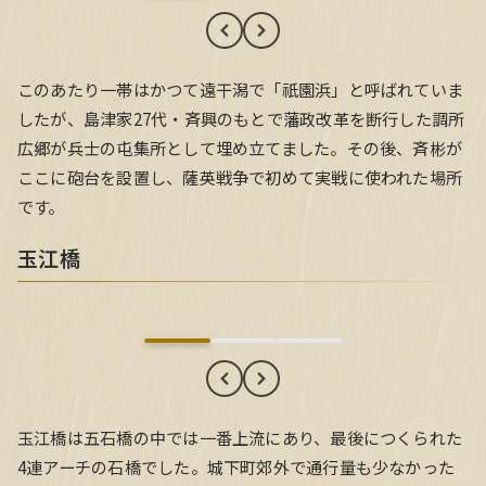
このあたり一帯はかつて遠干潟で「祇園浜」と呼ばれていま
したが、島津家27代・斉興のもとで藩政改革を断行した調所
広郷が兵士の屯集所として埋め立てました。その後、斉彬が
ここに砲台を設置し、薩英戦争で初めて実戦に使われた場所
です。
玉江橋
玉江橋
玉江橋は五石橋の中では一番上流にあり、最後につくられた
4連アーチの石橋でした。城下町郊外で通行量も少なかった