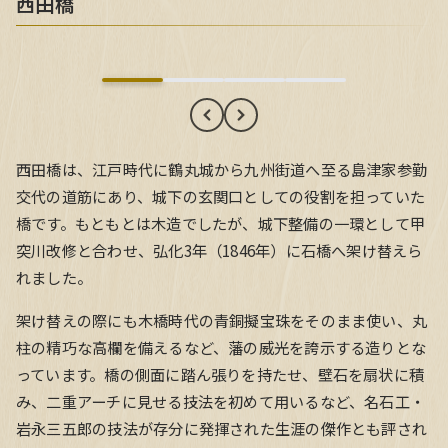
西田橋
西田橋
西田橋は、江戸時代に鶴丸城から九州街道へ至る島津家参勤
交代の道筋にあり、城下の玄関口としての役割を担っていた
橋です。もともとは木造でしたが、城下整備の一環として甲
突川改修と合わせ、弘化3年（1846年）に石橋へ架け替えら
れました。
架け替えの際にも木橋時代の青銅擬宝珠をそのまま使い、丸
柱の精巧な高欄を備えるなど、藩の威光を誇示する造りとな
っています。橋の側面に踏ん張りを持たせ、壁石を扇状に積
み、二重アーチに見せる技法を初めて用いるなど、名石工・
岩永三五郎の技法が存分に発揮された生涯の傑作とも評され