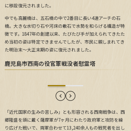
に移設復元されました。
中でも高麗橋は、五石橋の中で2番目に長い4連アーチの石
橋。大きな水切り石や河床の敷石で水勢を和らげる構造が特
徴です。1847年の創建以来、たびたび手が加えられてきたた
め当初の姿は特定できませんでしたが、市民に親しまれてき
た明治末〜大正末期の姿に復元されました。
鹿児島市西南の役官軍戦没者慰霊塔
鹿児島市西南の役官軍戦没者慰霊塔
「近代国家の生みの苦しみ」とも形容される西南戦争は、西
郷隆盛を頭に戴く薩摩軍が7ヶ月にわたり政府軍と攻防を繰
り広げた戦いで、両軍合わせて13,240余人もの戦死者を出し