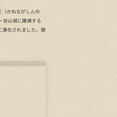
王（かねながしんの
城・谷山城に隣接する
に滞在されました。御