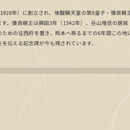
1928年）に創立され、後醍醐天皇の第9皇子・懐良親
す。懐良親王は興国3年（1342年）、谷山隆信の居
のための征西府を置き、熊本へ移るまでの6年間この地
在を伝える記念碑が今も残されています。