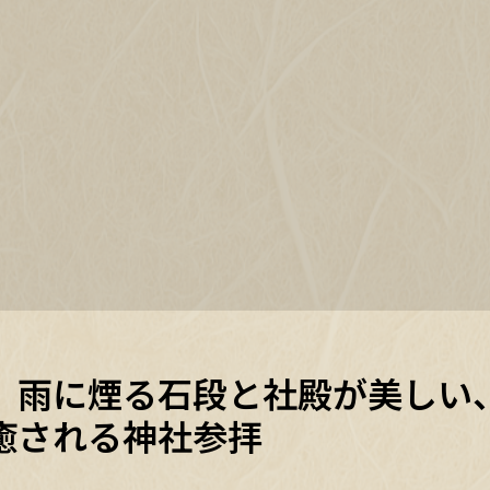
】雨に煙る石段と社殿が美しい
癒される神社参拝