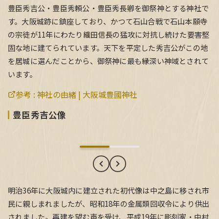
豊臣秀吉公・豊臣秀頼公・豊臣秀長卿を御祭神とする神社で
す。大阪城跡に鎮座しており、かつて石山合戦で石山本願寺
の宗徒が11年にわたり織田信長の猛攻に対抗し続けた要害堅
固な地に建てられています。天下を平定した秀吉公がこの地
を居城に選んだことから、御祭神に最も縁深い神域とされて
います。
参考 :
神社の由緒 | 大阪城豊國神社
豊臣秀吉公像
豊臣秀吉公像
明治36年に大阪城内に建立された初代像は中之島に移され市
民に親しまれましたが、昭和18年の金属類回収令により供出
されました。再建を望む声を受け、平成19年に彫刻家・中村