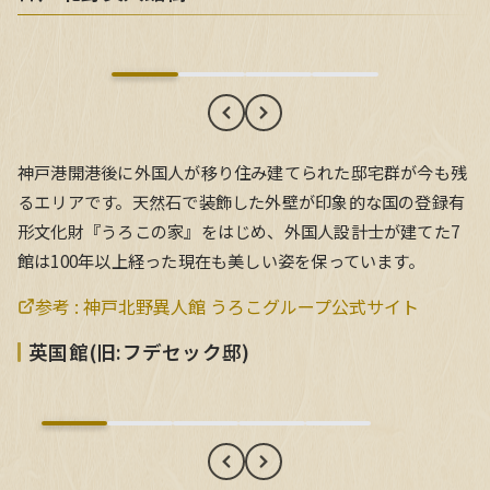
神戸港開港後に外国人が移り住み建てられた邸宅群が今も残
るエリアです。天然石で装飾した外壁が印象的な国の登録有
形文化財『うろこの家』をはじめ、外国人設計士が建てた7
館は100年以上経った現在も美しい姿を保っています。
参考 :
神戸北野異人館 うろこグループ公式サイト
英国館(旧:フデセック邸)
英国館(旧:フデセック邸)