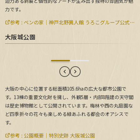
迫力ある剥製と個性的なアートが生み出す独特の雰囲気が魅
力です。
参考 :
ベンの家｜神戸北野異人館 うろこグループ公式サイト
大阪城公園
大阪城公園
大阪の中心に位置する総面積105.6haの広大な都市公園で
す。13棟の重要文化財を擁し、外観5層・内部8階建の天守閣
は歴史博物館として公開されています。梅林や西の丸庭園な
ど四季折々の花々も楽しめる緑あふれる都会のオアシスで
す。
参考 :
公園概要｜特別史跡 大阪城公園