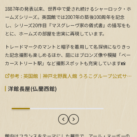
1887年の発表以来、世界中で愛され続けるシャーロック・ホ
ームズシリーズ。英国館では2007年の築後100周年を記念
し、シリーズ20作目『マスグレーヴ家の儀式書』の描写をも
とに、ホームズの部屋を忠実に再現しています。
トレードマークのマントと帽子を着用して名探偵になりきっ
た記念撮影も楽しめるほか、庭にはブロンズ像や模擬「ベー
カーストリート駅」など撮影スポットも充実しています📸
参考 :
英国館｜神戸北野異人館 うろこグループ公式サイト
洋館長屋(仏蘭西館)
洋館長屋(仏蘭西館)
館内はフランスをテーマにした展示で、アール・ヌーボーの