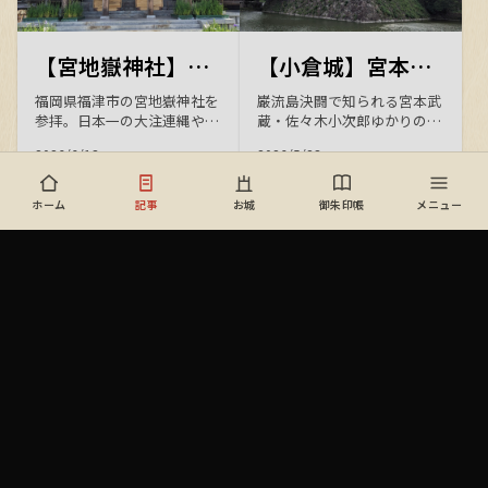
【宮地嶽神社】菖蒲咲く境内とフクロウに出会う、福津の初夏の参拝
【小倉城】宮本武蔵と佐々木小次郎の舞台を歩く ― 八坂神社・松本清張記念館をめぐる歴史旅
福岡県福津市の宮地嶽神社を
巌流島決闘で知られる宮本武
参拝。日本一の大注連縄や海
蔵・佐々木小次郎ゆかりの
へ続く「光の道」、見頃の江
地・北九州小倉を散策。慶長
2026/6/13
2026/5/23
戸菖蒲苑に咲く菖蒲、愛らし
7年に細川忠興が築いた唐造
いフクロウや宮ZOOの動物た
りの小倉城、全国三大祇園・
ち、奥之宮の八社めぐりま
八坂神社、松本清張記念館、
ホーム
記事
お城
御朱印帳
メニュー
で、初夏の境内の見どころを
池泉回遊式の小倉城庭園な
写真とともに紹介します。
ど、歴史と文学が薫る城下町
の見どころをご紹介します。
【霧島ぶらり旅】神話の地・鹿児島神宮と1万年前の上野原縄文の森を訪ねる歴史散策の一日
【谷山神社】雨に煙る石段と社殿が美しい、しっとりとした風情に癒される神社参拝
鹿児島・霧島の観光散策記。
鹿児島市の谷山神社は、後醍
山幸彦を祀る大隅一之宮・鹿
醐天皇の第9皇子・懐良親王
児島神宮（重要文化財の社
を祭神とする昭和3年創立の
2026/5/4
2026/5/3
殿・御神木・摂社）、神話の
神社。雨に濡れた石段と社殿
高千穂宮跡・石體神社・卑弥
の幻想的な風情が魅力です。
呼神社、約10,600年前の上野
九州平定の征西府が置かれた