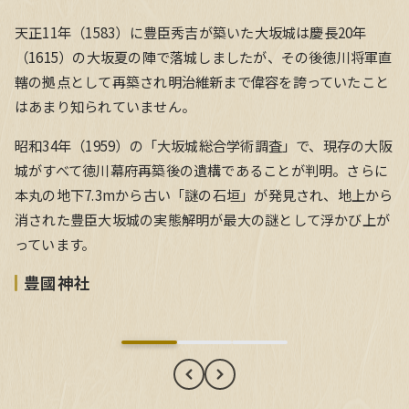
天正11年（1583）に豊臣秀吉が築いた大坂城は慶長20年
（1615）の大坂夏の陣で落城しましたが、その後徳川将軍直
轄の拠点として再築され明治維新まで偉容を誇っていたこと
はあまり知られていません。
昭和34年（1959）の「大坂城総合学術調査」で、現存の大阪
城がすべて徳川幕府再築後の遺構であることが判明。さらに
本丸の地下7.3mから古い「謎の石垣」が発見され、地上から
消された豊臣大坂城の実態解明が最大の謎として浮かび上が
っています。
豊國神社
豊國神社