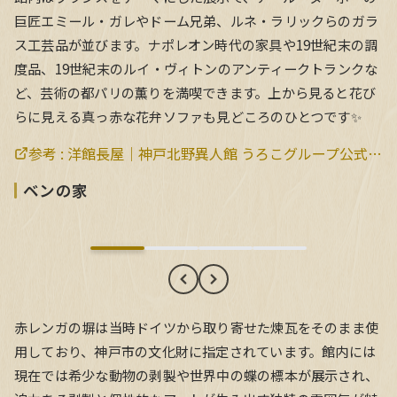
巨匠エミール・ガレやドーム兄弟、ルネ・ラリックらのガラ
ス工芸品が並びます。ナポレオン時代の家具や19世紀末の調
度品、19世紀末のルイ・ヴィトンのアンティークトランクな
ど、芸術の都パリの薫りを満喫できます。上から見ると花び
らに見える真っ赤な花弁ソファも見どころのひとつです✨
参考 :
洋館長屋｜神戸北野異人館 うろこグループ公式サイト
ベンの家
ベンの家
赤レンガの塀は当時ドイツから取り寄せた煉瓦をそのまま使
用しており、神戸市の文化財に指定されています。館内には
現在では希少な動物の剥製や世界中の蝶の標本が展示され、