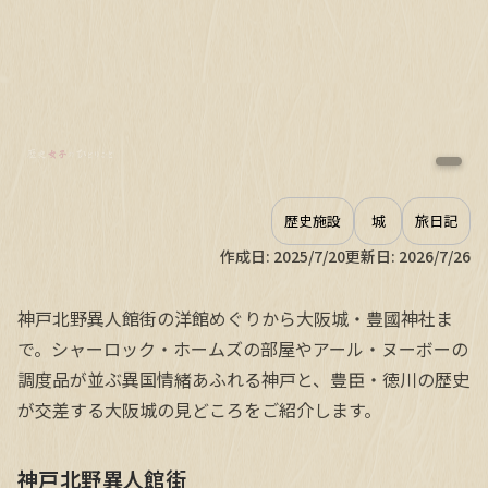
歴史施設
城
旅日記
作成日:
2025/7/20
更新日:
2026/7/26
神戸北野異人館街の洋館めぐりから大阪城・豊國神社ま
で。シャーロック・ホームズの部屋やアール・ヌーボーの
調度品が並ぶ異国情緒あふれる神戸と、豊臣・徳川の歴史
が交差する大阪城の見どころをご紹介します。
神戸北野異人館街
神戸北野異人館街