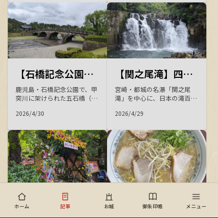
望 出陣」コラボの石田三成カ
の湯を巡る春の散策記。歴史
ードをゲット！鉄板で焼くラ
と自然、温泉が一度に楽しめ
ンチも絶品でした。
る癒しの一日を紹介します。
【石橋記念公園】甲突川の五石橋に込められた歴史と石造アーチ橋の美しさを訪ねて
【関之尾滝】四季折々の表情を見せる宮崎の名瀑 ― 都城の自然が育む雄大な眺め
鹿児島・石橋記念公園で、甲
宮崎・都城の名瀑「関之尾
突川に架けられた五石橋（西
滝」を中心に、日本の滝百選
田橋・高麗橋・玉江橋）の歴
に選ばれた雄大な景観や国指
2026/4/30
2026/4/29
史と石造アーチ橋の美しさを
定天然記念物の甌穴群、縁結
訪ねる散策記。岩永三五郎の
びの男滝・女滝、330年の歴
名橋から、薩英戦争記念碑、
史を誇る用水路など、関之尾
八坂神社、仙巌園のスタバま
公園の見どころを徹底ご紹介
で、鹿児島の歴史と文化を巡
します。
る一日を紹介します。
【2026 お釈迦まつり】お釈迦様の誕生日を祝う賑やかな境内で、名物おこわと多肉植物の彩りに癒された春の日
【鹿児島ラーメン】おすすめの鹿児島ラーメン５選！特徴・歴史・ご当地グルメまで徹底解説 | 九州唯一の独自系統
ホーム
記事
お城
御朱印帳
メニュー
鹿児島・志布志の観光散策
鹿児島ラーメンの特徴・歴