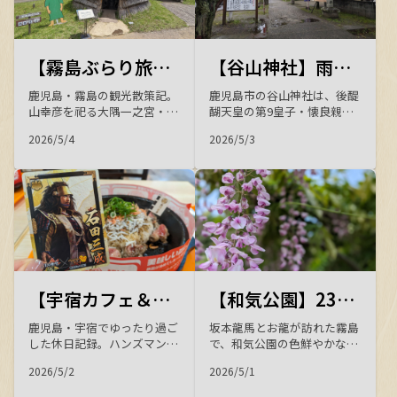
【霧島ぶらり旅】神話の地・鹿児島神宮と1万年前の上野原縄文の森を訪ねる歴史散策の一日
【谷山神社】雨に煙る石段と社殿が美しい、しっとりとした風情に癒される神社参拝
鹿児島・霧島の観光散策記。
鹿児島市の谷山神社は、後醍
山幸彦を祀る大隅一之宮・鹿
醐天皇の第9皇子・懐良親王
児島神宮（重要文化財の社
を祭神とする昭和3年創立の
2026/5/4
2026/5/3
殿・御神木・摂社）、神話の
神社。雨に濡れた石段と社殿
高千穂宮跡・石體神社・卑弥
の幻想的な風情が魅力です。
呼神社、約10,600年前の上野
九州平定の征西府が置かれた
原縄文の森と展示館を巡る、
歴史と、あわせて訪れた鹿児
神代から縄文まで歴史を辿る
島市立科学館を紹介する散策
一日。
記録です。
【宇宿カフェ＆ランチ】ハンズマンのタリーズでゆったり、ペッパーランチで「信長の野望 出陣」カードもゲット！
【和気公園】23種類100本の藤が咲き誇る霧島の名所で、色鮮やかな春の風景に癒されてきました
鹿児島・宇宿でゆったり過ご
坂本龍馬とお龍が訪れた霧島
した休日記録。ハンズマン宇
で、和気公園の色鮮やかな藤
宿店内のタリーズコーヒーで
の花、和気清麻呂公を祀る和
2026/5/2
2026/5/1
緑を眺めながら一息つき、ペ
気神社、迫力満点の犬飼滝、
ッパーランチでは「信長の野
名湯・妙見石原荘とかれい川