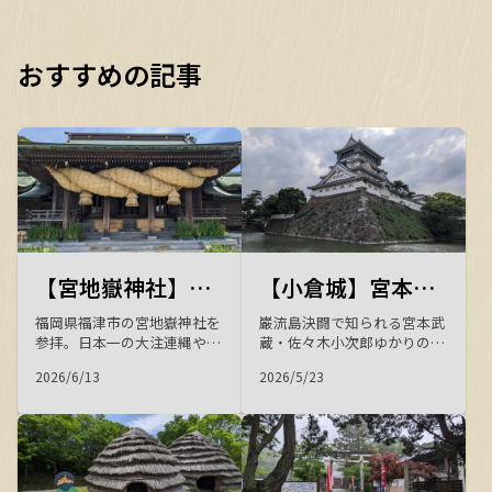
おすすめの記事
【宮地嶽神社】菖蒲咲く境内とフクロウに出会う、福津の初夏の参拝
【小倉城】宮本武蔵と佐々木小次郎の舞台を歩く ― 八坂神社・松本清張記念館をめぐる歴史旅
福岡県福津市の宮地嶽神社を
巌流島決闘で知られる宮本武
参拝。日本一の大注連縄や海
蔵・佐々木小次郎ゆかりの
へ続く「光の道」、見頃の江
地・北九州小倉を散策。慶長
2026/6/13
2026/5/23
戸菖蒲苑に咲く菖蒲、愛らし
7年に細川忠興が築いた唐造
いフクロウや宮ZOOの動物た
りの小倉城、全国三大祇園・
ち、奥之宮の八社めぐりま
八坂神社、松本清張記念館、
で、初夏の境内の見どころを
池泉回遊式の小倉城庭園な
写真とともに紹介します。
ど、歴史と文学が薫る城下町
の見どころをご紹介します。