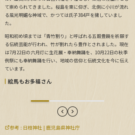
て崇められてきました。桜島を東に仰ぎ、北側に小川が流れ
る風光明媚な神域で、かつては氏子384戸を擁していまし
た。
昭和初め頃までは「青竹割り」と呼ばれる五穀豊饒を祈願す
る伝統芸能が行われ、竹が割れたら豊作とされました。現在
は7月22日の六月灯に生花展・奉納舞踊を、10月22日の秋季
例祭にも奉納舞踊を行い、地域の信仰と伝統文化を今に伝え
ています。
絵馬もお多福さん
絵馬もお多福さん
参考 :
日枝神社 | 鹿児島県神社庁