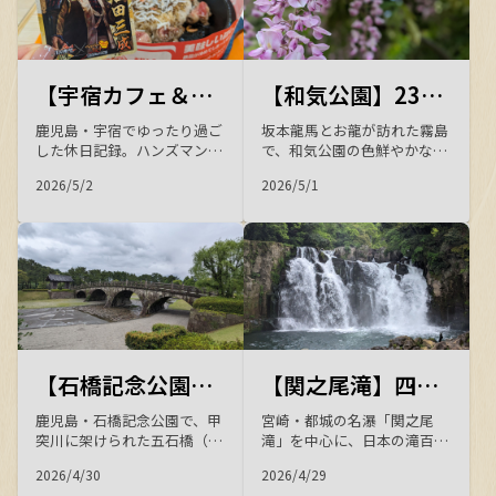
一日。
記録です。
【宇宿カフェ＆ランチ】ハンズマンのタリーズでゆったり、ペッパーランチで「信長の野望 出陣」カードもゲット！
【和気公園】23種類100本の藤が咲き誇る霧島の名所で、色鮮やかな春の風景に癒されてきました
鹿児島・宇宿でゆったり過ご
坂本龍馬とお龍が訪れた霧島
した休日記録。ハンズマン宇
で、和気公園の色鮮やかな藤
宿店内のタリーズコーヒーで
の花、和気清麻呂公を祀る和
2026/5/2
2026/5/1
緑を眺めながら一息つき、ペ
気神社、迫力満点の犬飼滝、
ッパーランチでは「信長の野
名湯・妙見石原荘とかれい川
望 出陣」コラボの石田三成カ
の湯を巡る春の散策記。歴史
ードをゲット！鉄板で焼くラ
と自然、温泉が一度に楽しめ
ンチも絶品でした。
る癒しの一日を紹介します。
【石橋記念公園】甲突川の五石橋に込められた歴史と石造アーチ橋の美しさを訪ねて
【関之尾滝】四季折々の表情を見せる宮崎の名瀑 ― 都城の自然が育む雄大な眺め
鹿児島・石橋記念公園で、甲
宮崎・都城の名瀑「関之尾
突川に架けられた五石橋（西
滝」を中心に、日本の滝百選
田橋・高麗橋・玉江橋）の歴
に選ばれた雄大な景観や国指
2026/4/30
2026/4/29
史と石造アーチ橋の美しさを
定天然記念物の甌穴群、縁結