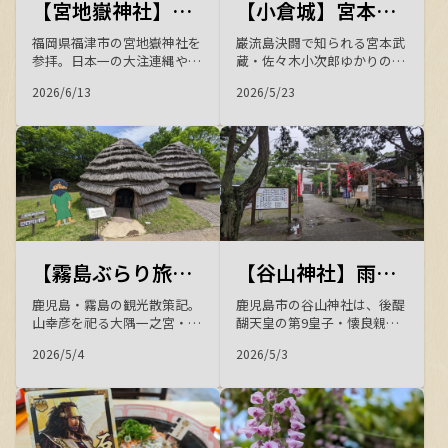
【宮地嶽神社】菖蒲咲く境内とフクロウに出会う、福津の初夏の参拝
【小倉城】宮本武蔵と佐々木小次郎の舞台を歩く ― 八坂神社・松本清張記念館をめぐる歴史旅
福岡県福津市の宮地嶽神社を
巌流島決闘で知られる宮本武
参拝。日本一の大注連縄や海
蔵・佐々木小次郎ゆかりの
へ続く「光の道」、見頃の江
地・北九州小倉を散策。慶長
2026/6/13
2026/5/23
戸菖蒲苑に咲く菖蒲、愛らし
7年に細川忠興が築いた唐造
いフクロウや宮ZOOの動物た
りの小倉城、全国三大祇園・
ち、奥之宮の八社めぐりま
八坂神社、松本清張記念館、
で、初夏の境内の見どころを
池泉回遊式の小倉城庭園な
写真とともに紹介します。
ど、歴史と文学が薫る城下町
の見どころをご紹介します。
【霧島ぶらり旅】神話の地・鹿児島神宮と1万年前の上野原縄文の森を訪ねる歴史散策の一日
【谷山神社】雨に煙る石段と社殿が美しい、しっとりとした風情に癒される神社参拝
鹿児島・霧島の観光散策記。
鹿児島市の谷山神社は、後醍
山幸彦を祀る大隅一之宮・鹿
醐天皇の第9皇子・懐良親王
児島神宮（重要文化財の社
を祭神とする昭和3年創立の
2026/5/4
2026/5/3
殿・御神木・摂社）、神話の
神社。雨に濡れた石段と社殿
高千穂宮跡・石體神社・卑弥
の幻想的な風情が魅力です。
呼神社、約10,600年前の上野
九州平定の征西府が置かれた
原縄文の森と展示館を巡る、
歴史と、あわせて訪れた鹿児
神代から縄文まで歴史を辿る
島市立科学館を紹介する散策