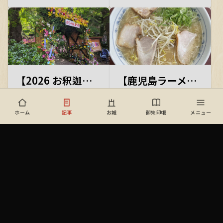
訪ねる散策記。岩永三五郎の
びの男滝・女滝、330年の歴
名橋から、薩英戦争記念碑、
史を誇る用水路など、関之尾
八坂神社、仙巌園のスタバま
公園の見どころを徹底ご紹介
で、鹿児島の歴史と文化を巡
します。
る一日を紹介します。
【2026 お釈迦まつり】お釈迦様の誕生日を祝う賑やかな境内で、名物おこわと多肉植物の彩りに癒された春の日
【鹿児島ラーメン】おすすめの鹿児島ラーメン５選！特徴・歴史・ご当地グルメまで徹底解説 | 九州唯一の独自系統
鹿児島・志布志の観光散策
鹿児島ラーメンの特徴・歴
記。お釈迦まつりで賑わう聖
史・おすすめ店を徹底解説！
ホーム
記事
お城
御朱印帳
メニュー
武天皇ゆかりの宝満寺、奈良
九州唯一の独自系統として知
2026/4/29
2026/4/26
時代の宝満寺跡庭園、大正期
られる鹿児島ラーメンの魅力
の武家屋敷庭園・清水氏庭園
を、地元ご当地グルメとあわ
を巡り、姶良の蒸氣屋やA-Z
せてご紹介します。
はやとにも立ち寄った、歴史
と街並みを楽しむ春の一日。
【かるかん】鹿児島銘菓「かるかん」とは？江戸から続く歴史と職人の味｜お土産・ギフトにもおすすめ
【仙巌園で伝統文化体験】小袖五衣の着付・四半的・川辺仏壇の彫金風鈴と金箔押しに挑戦！